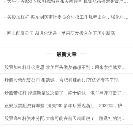
大牛证券app下载 科威特宣布关闭领空 机场航站楼遭袭被严重损毁 现场多人受伤！
·
买股加杠杆 振东制药审计委员会年报工作规程出台，强化年报审计监督
·
网上配资公司 AI进化速递丨苹果研发投入创下历史新高
·
最新文章
股票加杠杆什么意思 欧美巨头做梦都想不到：用来拿捏俄罗斯的撤离，反被中国车企接管
·
炒股股票配资公司 很遗憾，合肥暴赚的1.1万亿还套不了现
·
炒股带杠杆 泽连斯基这次懵了，终于确认，俄军导弹打击了美国无人机工厂！俄军导弹重
·
正规股票配资有哪些 “消失”30 多年后重现浙江，2022年，护林员在集水桶中发现
·
股票高杠杆资本分配 大家可能在前天就听说了，路透社的消息人士称，乌克兰和美国官员曾讨论空
·