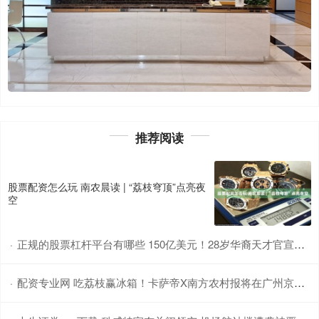
推荐阅读
股票配资怎么玩 南农晨读 | “荔枝穹顶”点亮夜
空
正规的股票杠杆平台有哪些 150亿美元！28岁华裔天才官宣加入Meta，扎克伯格掀翻AI牌桌！
·
配资专业网 吃荔枝赢冰箱！卡萨帝X南方农村报将在广州京东MALL举行神鲜盒推广活动
·