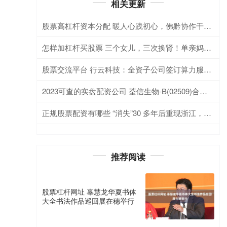
相关更新
股票高杠杆资本分配 暖人心践初心，佛黔协作干部何伟棠三年助残记
怎样加杠杆买股票 三个女儿，三次换肾！单亲妈妈坚持求医，中山一院助孩子们改写透析命运
股票交流平台 行云科技：全资子公司签订算力服务补充协议 合同额增至30.53亿元
2023可查的实盘配资公司 荃信生物-B(02509)合作伙伴Caldera Therapeutics拟与Synlogic合并登陆纳斯达克 并同步募资 2.78 亿美元
正规股票配资有哪些 “消失”30 多年后重现浙江，2022年，护林员在集水桶中发现
推荐阅读
股票杠杆网址 辜慧龙华夏书体
大全书法作品巡回展在穗举行