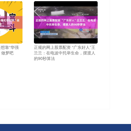
妄想靠“华强
正规的网上股票配资 “广东好人”王
？做梦吧
兰兰：在电波中托举生命，摆渡人
的90秒算法