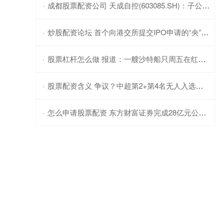
成都股票配资公司 天成自控(603085.SH)：子公司收到客户项目定点通知
·
炒股配资论坛 首个向港交所提交IPO申请的“央”字头新能源车企，阿维塔的破冰逻辑是什么？
·
股票杠杆怎么做 报道：一艘沙特船只周五在红海航行时遭袭击
·
股票配资含义 争议？中超第2+第4名无人入选国足！垫底队3人，海港5将成国脚大户
·
怎么申请股票配资 东方财富证券完成28亿元公司债券发行
·