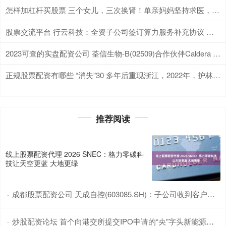
怎样加杠杆买股票 三个女儿，三次换肾！单亲妈妈坚持求医，中山一院助孩子们改写透析命运
股票交流平台 行云科技：全资子公司签订算力服务补充协议 合同额增至30.53亿元
2023可查的实盘配资公司 荃信生物-B(02509)合作伙伴Caldera Therapeutics拟与Synlogic合并登陆纳斯达克 并同步募资 2.78 亿美元
正规股票配资有哪些 “消失”30 多年后重现浙江，2022年，护林员在集水桶中发现
推荐阅读
线上股票配资代理 2026 SNEC：格力零碳科
技让天空更蓝 大地更绿
成都股票配资公司 天成自控(603085.SH)：子公司收到客户项目定点通知
·
炒股配资论坛 首个向港交所提交IPO申请的“央”字头新能源车企，阿维塔的破冰逻辑是什么？
·