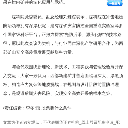
果在旗内矿井的转化应用与示范。
煤科院党委委员、副总经理刘鲤粽表示，煤科院在冲击地压
防治领域拥有深厚积淀，建有煤矿灾害防控全国重点实验室等多
个国家级科研平台，正努力探索“先防后采、源头化解”的技术路
径，愿以此次会议为契机，与行业同仁深化产学研用合作，为西
部矿山安全高质量发展贡献煤科力量。
与会代表围绕新理论、新技术、工程实践与管理经验展开深
入交流，大家一致认为，西部新建矿井普遍面临埋深大、厚硬顶
板、构造应力复杂等地质挑战，在规划与设计阶段前置防冲理
念，是规避后期灾害风险、实现安全高效开采的根本之策。
(责任编辑：李冬阳) 股票要什么条件
文章为作者独立观点，不代表联华证券机构_线上股票配资申请_配