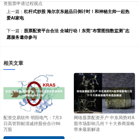
资股票申请过程观点
上一篇：
杠杆式炒股 海尔京东超品日倒计时！和神秘主帅一起热
爱AI家电
下一篇：
股票配资平台合法 全城行动！东莞“布雷图指数监测”志
愿服务邀你参与
相关文章
配资交易软件 明阳电气：7月3
网络股票配资开户 中东局势对A
日高管郭献清减持股份合计86
股市场影响几何？十大券商策略
万股
带来最新解读