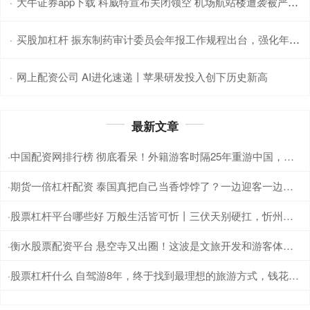
大牛证券app下载 科威特宣布关闭领空 机场航站楼遭袭被严重损毁 现场多人受伤！
·
买股加杠杆 振东制药审计委员会年报工作规程出台，强化年报审计监督
·
网上配资公司 AI进化速递丨苹果研发投入创下历史新高
·
最新文章
中国配资网排行榜 彻底看呆！外籍游客时隔25年重游中国，脱口感叹：完全不敢认了
·
期货一倍杠杆配资 泰国真把自己当香饽饽了？一边迎客一边下逐客，286万中国人赴泰，没中
·
股票杠杆平台哪些好 万般生活皆可忻丨三伏天别硬扛，忻州避暑有“凉方”
·
衡水股票配资平台 悬空寺又出圈！这波是文旅开发和游客体验的双赢
·
股票杠杆什么 自驾游8年，终于找到最理想的旅游方式，钱花得少人也玩得舒服
·