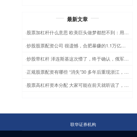
最新文章
股票加杠杆什么意思 欧美巨头做梦都想不到：用来拿捏俄罗斯的撤离，反被中国车企接管
·
炒股股票配资公司 很遗憾，合肥暴赚的1.1万亿还套不了现
·
炒股带杠杆 泽连斯基这次懵了，终于确认，俄军导弹打击了美国无人机工厂！俄军导弹重
·
正规股票配资有哪些 “消失”30 多年后重现浙江，2022年，护林员在集水桶中发现
·
股票高杠杆资本分配 大家可能在前天就听说了，路透社的消息人士称，乌克兰和美国官员曾讨论空
·
联华证券机构