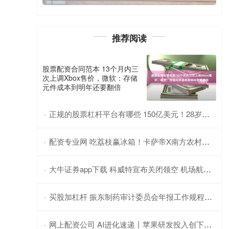
推荐阅读
股票配资合同范本 13个月内三
次上调Xbox售价，微软：存储
元件成本到明年还要翻倍
正规的股票杠杆平台有哪些 150亿美元！28岁华裔天才官宣加入Meta，扎克伯格掀翻AI牌桌！
·
配资专业网 吃荔枝赢冰箱！卡萨帝X南方农村报将在广州京东MALL举行神鲜盒推广活动
·
大牛证券app下载 科威特宣布关闭领空 机场航站楼遭袭被严重损毁 现场多人受伤！
·
买股加杠杆 振东制药审计委员会年报工作规程出台，强化年报审计监督
·
网上配资公司 AI进化速递丨苹果研发投入创下历史新高
·