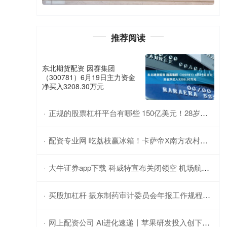
推荐阅读
东北期货配资 因赛集团
（300781）6月19日主力资金
净买入3208.30万元
正规的股票杠杆平台有哪些 150亿美元！28岁华裔天才官宣加入Meta，扎克伯格掀翻AI牌桌！
·
配资专业网 吃荔枝赢冰箱！卡萨帝X南方农村报将在广州京东MALL举行神鲜盒推广活动
·
大牛证券app下载 科威特宣布关闭领空 机场航站楼遭袭被严重损毁 现场多人受伤！
·
买股加杠杆 振东制药审计委员会年报工作规程出台，强化年报审计监督
·
网上配资公司 AI进化速递丨苹果研发投入创下历史新高
·