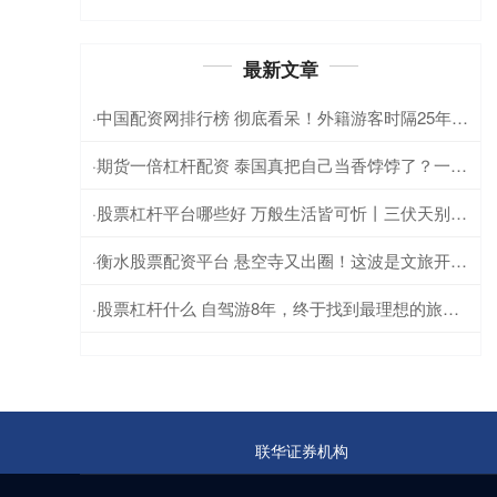
最新文章
中国配资网排行榜 彻底看呆！外籍游客时隔25年重游中国，脱口感叹：完全不敢认了
·
期货一倍杠杆配资 泰国真把自己当香饽饽了？一边迎客一边下逐客，286万中国人赴泰，没中
·
股票杠杆平台哪些好 万般生活皆可忻丨三伏天别硬扛，忻州避暑有“凉方”
·
衡水股票配资平台 悬空寺又出圈！这波是文旅开发和游客体验的双赢
·
股票杠杆什么 自驾游8年，终于找到最理想的旅游方式，钱花得少人也玩得舒服
·
联华证券机构