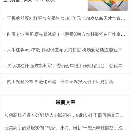
正规的股票杠杆平台有哪些 150亿美元！28岁华裔天才官宣加入Meta，扎克伯格掀翻AI牌桌！
·
配资专业网 吃荔枝赢冰箱！卡萨帝X南方农村报将在广州京东MALL举行神鲜盒推广活动
·
大牛证券app下载 科威特宣布关闭领空 机场航站楼遭袭被严重损毁 现场多人受伤！
·
买股加杠杆 振东制药审计委员会年报工作规程出台，强化年报审计监督
·
网上配资公司 AI进化速递丨苹果研发投入创下历史新高
·
最新文章
股票高杠杆资本分配 暖人心践初心，佛黔协作干部何伟棠三年助残记
·
股票高手的炒股实例 “气香、味纯、回甘”一袋六味还能随手泡，陈皮星油藤代泡茶湾区圈粉
·